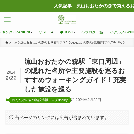
人気記事：流山おおたかの森で買えるおすすめ手土産14
キング / RANKING
◇SHOP
◆HOME
◇ブログ一覧
◇グルメ/Gour
ホーム
流山おおたかの森の地域情報ブログ
おおたかの森の施設情報ブログ/facility
流山おおたかの森駅「東口周辺」
の隠れた名所や主要施設を巡るお
2024
9/22
すすめウォーキングガイド！充実
した施設を巡る
2024年9月22日
おおたかの森の施設情報ブログ/facility
当ページのリンクには広告が含まれています。