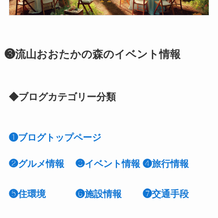
❸流山おおたかの森のイベント情報
◆ブログカテゴリー分類
❶ブログトップページ
❷
グルメ情報
❸イベント情報
❹
旅行情報
❺
住環境
❻施設情報
❼交通手段