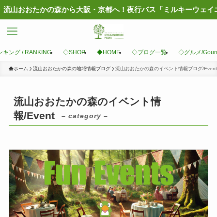
人
キング / RANKING
◇SHOP
◆HOME
◇ブログ一覧
◇グルメ/Gour
ホーム
流山おおたかの森の地域情報ブログ
流山おおたかの森のイベント情報ブログ/Event
流山おおたかの森のイベント情
報/Event
– category –