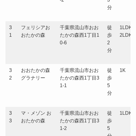
分
3
フェリシアお
千葉県流山市おお
徒
1LDK
1
おたかの森
たかの森西1丁目1
歩
2LDK
0-6
2
分
3
おおたかの森
千葉県流山市おお
徒
1K
2
グラナリー
たかの森西1丁目3
歩
1-1
5
分
3
マ・メゾン お
千葉県流山市おお
徒
1LDK
3
おたかの森
たかの森西1丁目3
歩
1-2
5
分