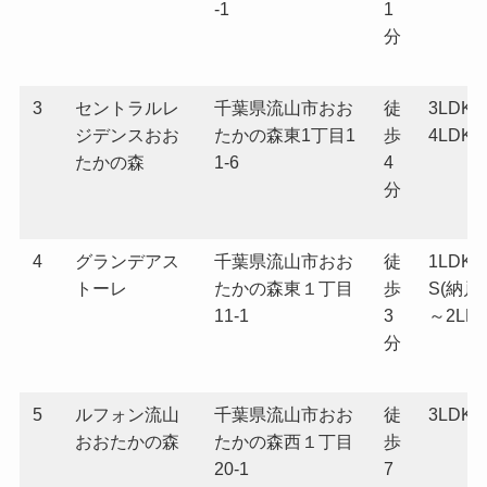
-1
1
分
3
セントラルレ
千葉県流山市おお
徒
3LDK
ジデンスおお
たかの森東1丁目1
歩
4LDK
たかの森
1-6
4
分
4
グランデアス
千葉県流山市おお
徒
1LDK+
トーレ
たかの森東１丁目
歩
S(納戸)
11-1
3
～2LD
分
5
ルフォン流山
千葉県流山市おお
徒
3LDK
おおたかの森
たかの森西１丁目
歩
20-1
7