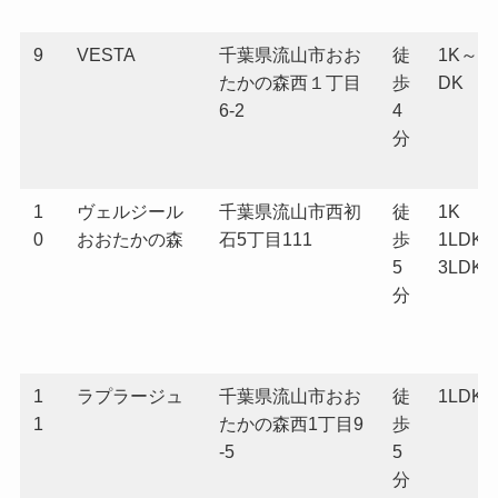
9
VESTA
千葉県流山市おお
徒
1K～1L
たかの森西１丁目
歩
DK
6-2
4
分
1
ヴェルジール
千葉県流山市西初
徒
1K
0
おおたかの森
石5丁目111
歩
1LDK
5
3LDK
分
1
ラプラージュ
千葉県流山市おお
徒
1LDK
1
たかの森西1丁目9
歩
-5
5
分