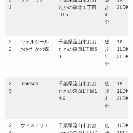
1
たかの森北１丁目
歩
2LDK
10-5
4
分
2
ヴェルジール
千葉県流山市おお
徒
1K
2
おおたかの森
たかの森西1丁目6
歩
1LDK
-6
5
3LDK
分
2
moisson
千葉県流山市おお
徒
1K
3
たかの森西1丁目1
歩
1LDK
4-6
4
2LDK
分
2
ウィステリア
千葉県流山市おお
徒
1LDK
4
たかの森西1丁目7
歩
1SLDK