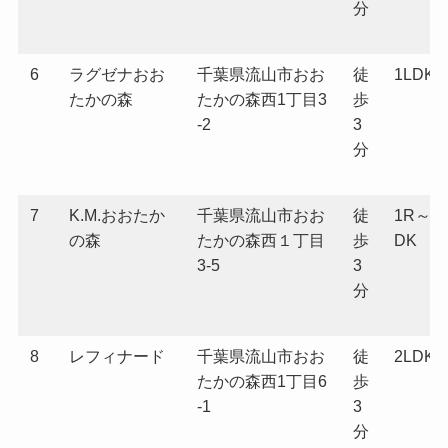
分
6
ラグゼナおお
千葉県流山市おお
徒
1LDK
たかの森
たかの森西1丁目3
歩
-2
3
分
7
K.M.おおたか
千葉県流山市おお
徒
1R～2
の森
たかの森西１丁目
歩
DK
3-5
3
分
8
レフィナード
千葉県流山市おお
徒
2LDK
たかの森西1丁目6
歩
-1
3
分