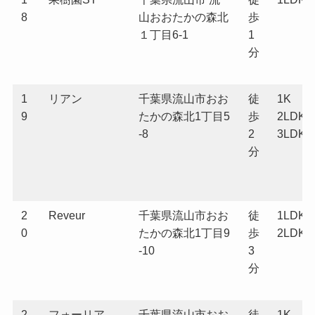
8
山おおたかの森北
歩
１丁目6-1
1
分
1
リアン
千葉県流山市おお
徒
1K
9
たかの森北1丁目5
歩
2LDK
-8
2
3LDK
分
2
Reveur
千葉県流山市おお
徒
1LDK
0
たかの森北1丁目9
歩
2LDK
-10
3
分
2
フォーリア
千葉県流山市おお
徒
1K