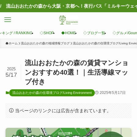
人気記事
キング / RANKING
◇SHOP
◆HOME
◇ブログ一覧
◇グルメ/Gour
ホーム
流山おおたかの森の地域情報ブログ
流山おおたかの森の住環境ブログ/Living Enviro
流山おおたかの森の賃貸マンショ
2025
ンおすすめ40選！｜生活導線マッ
5/17
プ付き
2025年5月17日
流山おおたかの森の住環境ブログ/Living Environment
当ページのリンクには広告が含まれています。