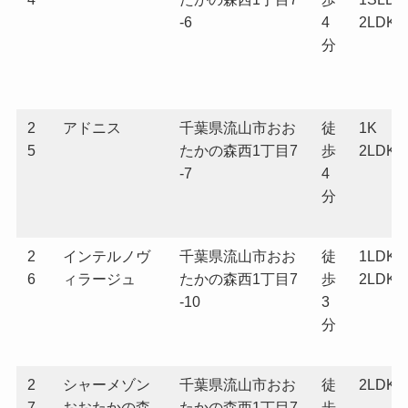
-6
4
2LDK
分
2
アドニス
千葉県流山市おお
徒
1K
5
たかの森西1丁目7
歩
2LDK
-7
4
分
2
インテルノヴ
千葉県流山市おお
徒
1LDK
6
ィラージュ
たかの森西1丁目7
歩
2LDK
-10
3
分
2
シャーメゾン
千葉県流山市おお
徒
2LDK
7
おおたかの森
たかの森西1丁目7
歩