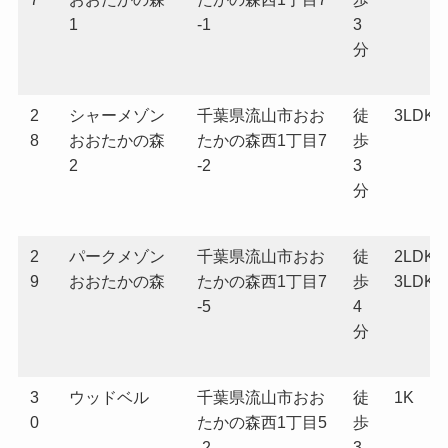
1
-1
3
分
2
シャーメゾン
千葉県流山市おお
徒
3LDK
8
おおたかの森
たかの森西1丁目7
歩
2
-2
3
分
2
パークメゾン
千葉県流山市おお
徒
2LDK
9
おおたかの森
たかの森西1丁目7
歩
3LDK
-5
4
分
3
ウッドベル
千葉県流山市おお
徒
1K
0
たかの森西1丁目5
歩
-2
3