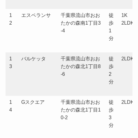
1
エスペランサ
千葉県流山市おお
徒
1K
2
たかの森南1丁目3
歩
2LDK
-4
1
分
1
バルケッタ
千葉県流山市おお
徒
2LDK
3
たかの森北1丁目8
歩
-6
2
分
1
Gスクエア
千葉県流山市おお
徒
2LDK
4
たかの森北1丁目1
歩
0-2
3
分