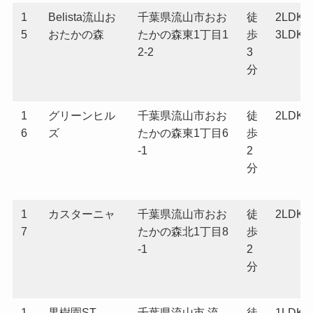
1
Belista流山お
千葉県流山市おお
徒
2LDK
5
おたかの森
たかの森東1丁目1
歩
3LDK
2-2
3
分
1
グリーンヒル
千葉県流山市おお
徒
2LDK
6
ズ
たかの森東1丁目6
歩
-1
2
分
1
カスターニャ
千葉県流山市おお
徒
2LDK
7
たかの森北1丁目8
歩
-1
2
分
1
果樹園ST
千葉県流山市 流
徒
1LDK