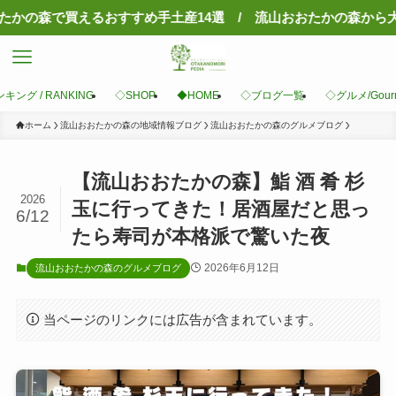
すすめ手土産14選 / 流山おおたかの森から大阪・京都へ！夜行
キング / RANKING
◇SHOP
◆HOME
◇ブログ一覧
◇グルメ/Gour
ホーム
流山おおたかの森の地域情報ブログ
流山おおたかの森のグルメブログ
【流山おおたかの森】鮨 酒 肴 杉
2026
玉に行ってきた！居酒屋だと思っ
6/12
たら寿司が本格派で驚いた夜
2026年6月12日
流山おおたかの森のグルメブログ
当ページのリンクには広告が含まれています。