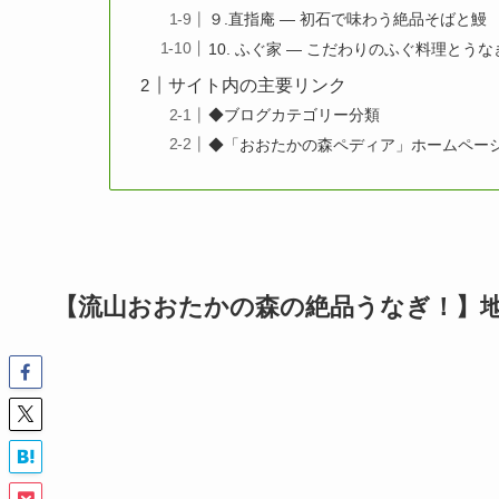
９.直指庵 — 初石で味わう絶品そばと鰻
10. ふぐ家 — こだわりのふぐ料理とう
サイト内の主要リンク
◆ブログカテゴリー分類
◆「おおたかの森ペディア」ホームペー
【流山おおたかの森の絶品うなぎ！】