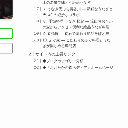
上の老舗で味わう絶品うなぎ
７.うなぎ天ぷら長谷川 — 新鮮なうなぎと
天ぷらの絶妙なコラボ
８. 季節料理 うなぎ 松紀 — 流山おおたか
の森からアクセス便利な絶品うなぎ料理
９.直指庵 — 初石で味わう絶品そばと鰻
10. ふぐ家 — こだわりのふぐ料理とうな
ぎが楽しめる専門店
サイト内の主要リンク
◆ブログカテゴリー分類
◆「おおたかの森ペディア」ホームページ