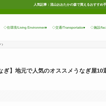
人気記事：流山おおたかの森で買えるおすすめ手土産14選 / 流山
◇住環境/Living Environment
◇交通/Transportation
◇施設/facil
グ
なぎ】地元で人気のオススメうなぎ屋10