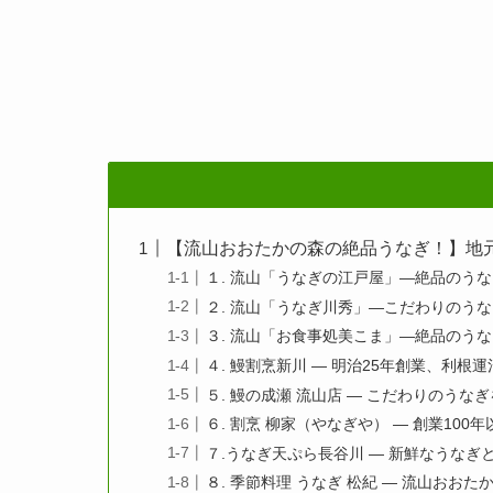
【流山おおたかの森の絶品うなぎ！】地
１. 流山「うなぎの江戸屋」—絶品のう
２. 流山「うなぎ川秀」—こだわりのう
３. 流山「お食事処美こま」—絶品のう
４. 鰻割烹新川 — 明治25年創業、利
５. 鰻の成瀬 流山店 — こだわりのう
６. 割烹 柳家（やなぎや） — 創業10
７.うなぎ天ぷら長谷川 — 新鮮なうな
８. 季節料理 うなぎ 松紀 — 流山お