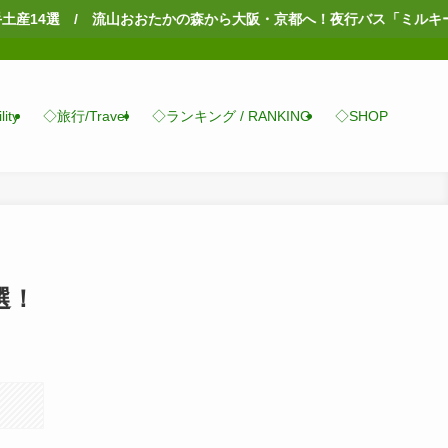
おおたかの森から大阪・京都へ！夜行バス「ミルキーウェイエクスプレス
ity
◇旅行/Travel
◇ランキング / RANKING
◇SHOP
選！