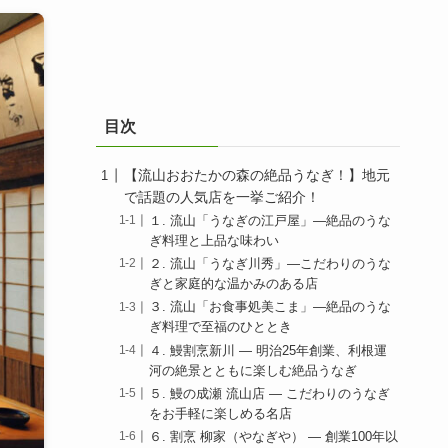
目次
【流山おおたかの森の絶品うなぎ！】地元
で話題の人気店を一挙ご紹介！
１. 流山「うなぎの江戸屋」—絶品のうな
ぎ料理と上品な味わい
２. 流山「うなぎ川秀」—こだわりのうな
ぎと家庭的な温かみのある店
３. 流山「お食事処美こま」—絶品のうな
ぎ料理で至福のひととき
４. 鰻割烹新川 — 明治25年創業、利根運
河の絶景とともに楽しむ絶品うなぎ
５. 鰻の成瀬 流山店 — こだわりのうなぎ
をお手軽に楽しめる名店
６. 割烹 柳家（やなぎや） — 創業100年以